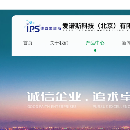
首页
关于我们
产品中心
新