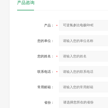
产品咨询
产品：
您的单位：
您的姓名：
联系电话：
常用邮箱：
省份：