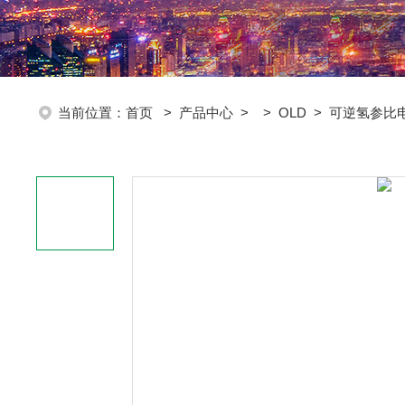
当前位置：
首页
>
产品中心
> >
OLD
> 可逆氢参比电