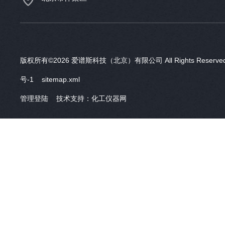
版权所有©2026 爱谱斯科技（北京）有限公司 All Rights Reser
号-1
sitemap.xml
管理登陆
技术支持：
化工仪器网