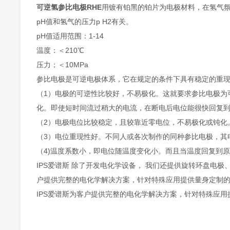
可逆氢参比电极RHE
用镀有铂黑的铂片为电极材料，在氢气氛
pH值和氢气的压力p H2有关。
pH值适用范围：1-14
温度：＜210℃
压力；＜10MPa
参比电极是可逆电极体系，它在规定的条件下具有稳定的重
（1）电极的可逆性比较好，不易极化。这就要求参比电极为可逆电极
化。即使短时间流过稍大的电流，在断电后电位能很快回复
（2）电极电位比较稳定，且较靠近零电位，不易极化或钝化
（3）电位重现性好。不同人或各次制作的同种参比电极，其
（4)温度系数小，即电位随温度变化小。而且当温度回复到
IPS爱谱斯 除了开发电化学设备， 我们还提供旋转环盘电
户提供完整的电化学解决方案，针对特殊应用提供量身定制
IPS爱谱斯为客户提供完整的电化学解决方案，针对特殊应用