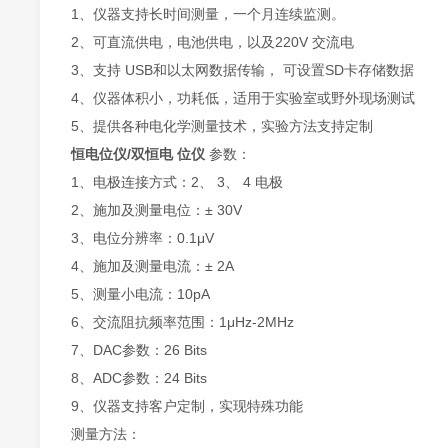
1、
仪器支持长时间测量，一个月连续监测。
2、
可直流供电，电池供电，以及220V 交流电
3、
支持 USB和以太网数据传输， 可设置SD卡存储数据
4、
仪器体积小，功耗低，适用于实验室或野外现场测试
5、
提供各种电化学测量技术，实验方法支持定制
恒电位仪/双恒电 位仪
参数：
1、
电极连接方式：2、 3、 4 电极
2、
施加及测量电位：± 30V
3、
电位分辨率：0.1μV
4、
施加及测量电流：± 2A
5、
测量小电流：10pA
6、
交流阻抗频率范围：1μHz-2MHz
7、
DAC参数：26 Bits
8、
ADC参数：24 Bits
9、
仪器支持客户定制，实现特殊功能
测量方法：