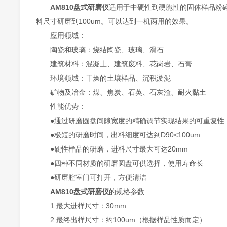
AM810盘式研磨仪
适用于中硬性到硬脆性的固体样品粉
料尺寸研磨到100um。可以达到一机两用的效果。
应用领域：
陶瓷和玻璃：烧结陶瓷、玻璃、滑石
建筑材料：混凝土、建筑废料、花岗岩、石膏
环境领域：干燥的土壤样品、沉积淤泥
矿物及冶金：煤、焦炭、石英、石灰渣、耐火黏土
性能优势：
●通过研磨圆盘间隙宽度的精确调节实现结果的可重复性
●极短的研磨时间，出料细度可达到D90<100um
●硬性样品的研磨，进料尺寸最大可达20mm
●四种不同材质的研磨圆盘可供选择，使用寿命长
●研磨腔室门可打开，方便清洁
AM810盘式研磨仪
的规格参数
1.最大进样尺寸：30mm
2.最终出样尺寸：约100um（根据样品性质而定）