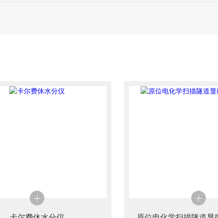
卡尔费休水分仪
原位电化学扫描隧道显微