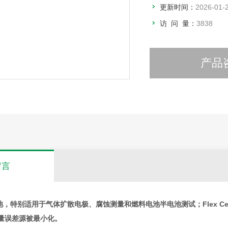
更新时间：
2026-01-
访 问 量：
3838
产品
留言
安电池，特别适用于气体扩散电极、腐蚀测量和燃料电池半电池测试；Flex C
测量误差源被最小化。