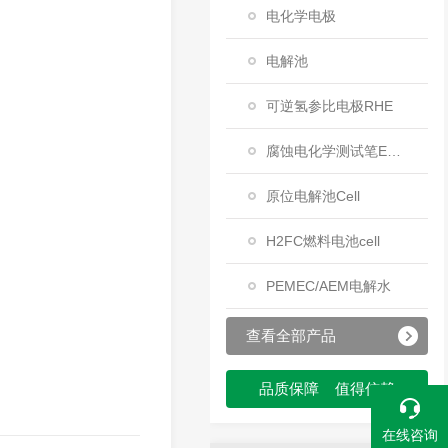
电化学电极
电解池
可逆氢参比电极RHE
腐蚀电化学测试笔EC-PEN
原位电解池Cell
H2FC燃料电池cell
PEMEC/AEM电解水
查看全部产品
品质保障 值得信赖
在线咨询