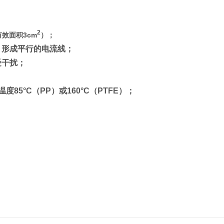
2
有效面积3cm
）；
，形成平行的电流线；
受干扰；
度85°C（PP）或160°C（PTFE）；