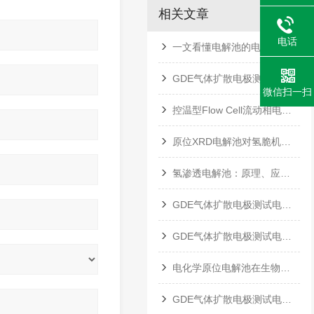
相关文章
电话
一文看懂电解池的电解规律
GDE气体扩散电极测试电解池操作规范、安全防护与实验环境要求
微信扫一扫
控温型Flow Cell流动相电解池（气体扩散电极测试池）
原位XRD电解池对氢脆机制的深度解析
氢渗透电解池：原理、应用与前景展望
GDE气体扩散电极测试电解池的应用及挑战
GDE气体扩散电极测试电解池在电催化CO2还原反应中的效能评估
电化学原位电解池在生物检测与传感器中的应用进展
GDE气体扩散电极测试电解池的制备需要注意哪些问题和技术难点？