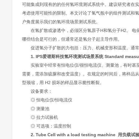
可能集成到现有的的任何氢环境测试系统中。建议研究者在
考虑使用可能性的限制。本文讨论了氢气氛中的组件测试和氢
户角度展示我们的氢环境场景测试系统。
在氢扩散或渗透中，必须区分氢原子H和氢分子H2。 
哪些结合是可行的，但通常还是氢分子起主导作用。
促进氢分子扩散的力包括：压力、机械变形和温度。通
1.
IPS爱谱斯科技氢环境测试场景系统
Standard meas
实验室中经常有恒电位仪/很恒电流仪、测量池，有时甚
需要，需添加硫脲和改变温度）。在规定的时间后，将样品从
型颈缩，用 H2 损坏的样品显示脆性断裂。
设备要求：
◎ 恒电位仪/恒电流仪
◎ 测量池
◎ 拉力试验机
◎ 可选项：温度控制
2. Tube Cell with a load testing machine