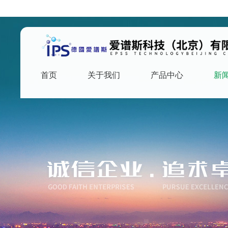
首页
关于我们
产品中心
新