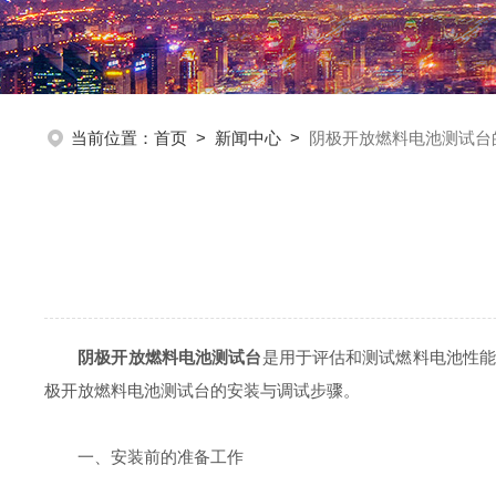
当前位置：
首页
>
新闻中心
>
阴极开放燃料电池测试台
阴极开放燃料电池测试台
是用于评估和测试燃料电池性
极开放燃料电池测试台的安装与调试步骤。
一、安装前的准备工作