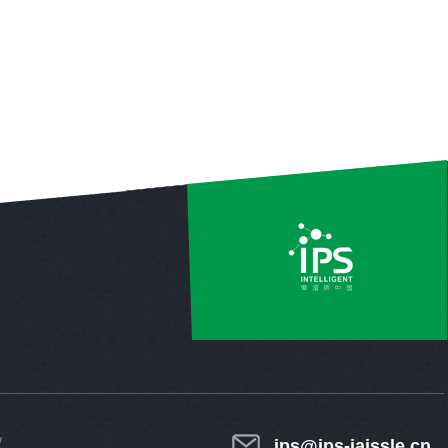
ips@ips-jaissle.cn