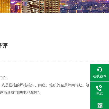
好评
在线咨询
用性。
，或是搭接的焊接接头、阀座、堆积的金属片间等处。缝隙腐蚀产生
渐形成“闭塞电池腐蚀"。
电话