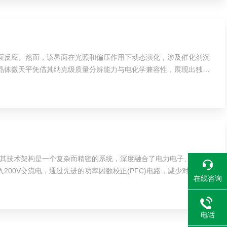
表面反应。然而，该界面在光照和偏压作用下动态演化，涉及催化剂沉
晶体微天平凭借其纳克级质量分辨能力与电化学兼容性，展现出独特
。其技术架构是一个复杂而精密的系统，深度融合了电力电子、散热工
0V交流电，通过先进的功率因数校正(PFC)电路，减少对电网的
在线咨询
电话