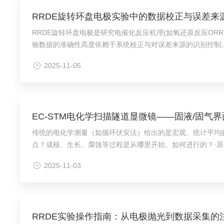
RRDE旋转环盘电极实验中的数据校正与误差来
RRDE旋转环盘电极是研究电催化反应机理(如氧还原反应OR
验数据的准确性高度依赖于系统校正与对误差来源的识别控制。首要校
盘间距、环宽)、转速及电解液性质影响，需通过标准体系(如K₃[Fe(C
2025-11-05
EC-STM电化学扫描隧道显微镜——固液/固气
传统的电化学测量（如循环伏安法）给出的是宏观、统计平均
点？成核、生长、腐蚀等过程是从哪里开始、如何进行的？·原位技
极等提供理论基础。·EC-STM是STM技术应用于电化学环境的
2025-11-03
RRDE实验操作指南：从电极抛光到数据采集的