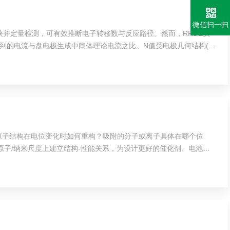
微信扫一扫
获并定量检测，可有效推断电子转移数与反应路径。然而，RRDE实
电极检测到的电流与盘电极生成中间体理论电流之比。N值受电极几何结构(环
原子结构在电位变化时如何重构？吸附的分子或离子具体在哪个位
在原子/纳米尺度上建立结构-性能关系，为设计更好的催化剂、电池电