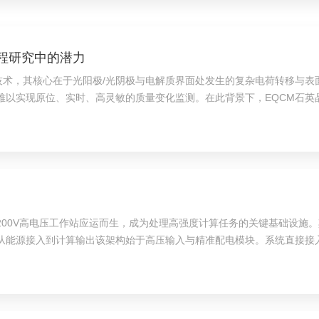
程研究中的潜力
色技术，其核心在于光阳极/光阴极与电解质界面处发生的复杂电荷转移与
难以实现原位、实时、高灵敏的质量变化监测。在此背景下，EQCM石英
频率变化(Δf)来反映电极表面质量的微小改变(Saue...
200V高电压工作站应运而生，成为处理高强度计算任务的关键基础设施
能源接入到计算输出该架构始于高压输入与精准配电模块。系统直接接入20
移全桥拓扑电源，将高压交流电转化为服务器内部各组件的所...