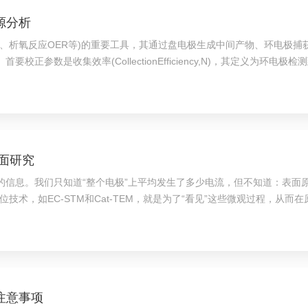
源分析
R、析氧反应OER等)的重要工具，其通过盘电极生成中间产物、环电极捕
正参数是收集效率(CollectionEfficiency,N)，其定义为环
N)₆]/K₄...
界面研究
的信息。我们只知道“整个电极”上平均发生了多少电流，但不知道：表面
术，如EC-STM和Cat-TEM，就是为了“看见”这些微观过程，从而
产物，是研究电极表面原子结构和过程的利器。1....
注意事项