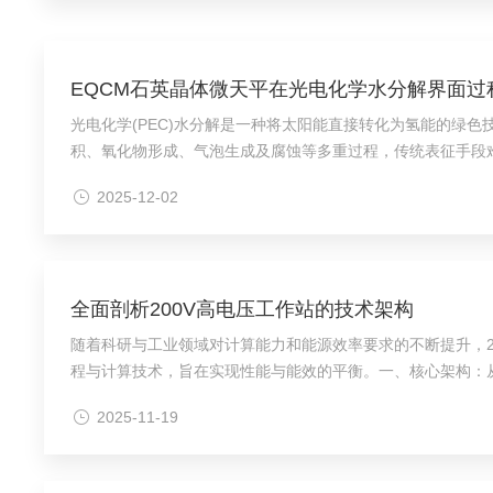
EQCM石英晶体微天平在光电化学水分解界面过
光电化学(PEC)水分解是一种将太阳能直接转化为氢能的绿
积、氧化物形成、气泡生成及腐蚀等多重过程，传统表征手段
而重要的研究潜力。EQCM基于石英晶体的压电效应，通过监测共振
2025-12-02
全面剖析200V高电压工作站的技术架构
随着科研与工业领域对计算能力和能源效率要求的不断提升，
程与计算技术，旨在实现性能与能效的平衡。一、核心架构：从
谐波污染，提升能源利用率。随后，经由高效率的谐振LLC或相
2025-11-19