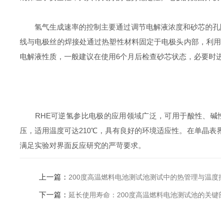
氢气生成速率的控制主要通过调节电解液浓度和砂芯的孔隙结
线与电极丝的焊接处通过热塑性材料固定于电极头内部，利
电解液性质，一般建议在使用6个月后检查砂芯状态，必要时
RHE可逆氢参比电极的应用领域广泛，可用于酸性、碱性、中性电解
压，适用温度可达210℃，具有良好的环境适应性。在单晶
满足实验对界面反应研究的严苛要求。
上一篇：
200度高温燃料电池测试池测试中的热管理与温度
下一篇：
延长使用寿命：200度高温燃料电池测试池的关键