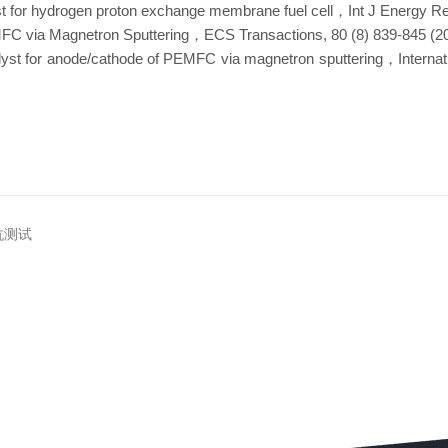
t for hydrogen proton exchange membrane fuel cell，Int J Energy Re
EMFC via Magnetron Sputtering，ECS Transactions, 80 (8) 839-845 (2
atalyst for anode/cathode of PEMFC via magnetron sputtering，Intern
抗测试