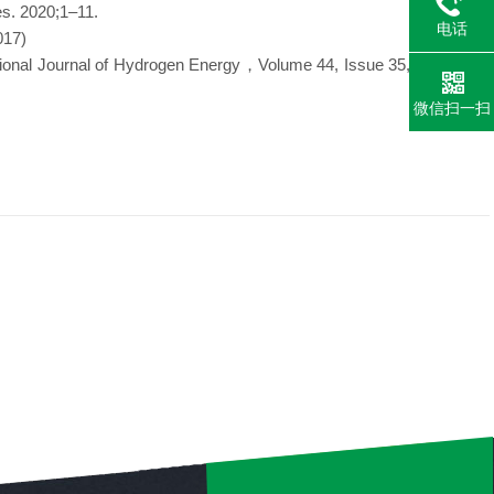
s. 2020;1–11.
电话
017)
ational Journal of Hydrogen Energy，Volume 44, Issue 35, 19 July
微信扫一扫