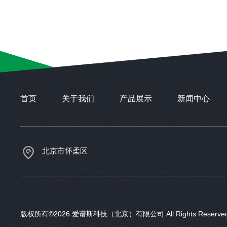
首页
关于我们
产品展示
新闻中心
北京市怀柔区
版权所有©2026 爱谱斯科技（北京）有限公司 All Rights Reser