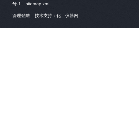
号-1
sitemap.xml
管理登陆
技术支持：
化工仪器网