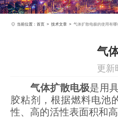
当前位置：
首页
>
技术文章
>
气体扩散电极的使用有哪
气
更新时
气体扩散电极
是用具
胶粘剂，根据燃料电池
性、高的活性表面积和