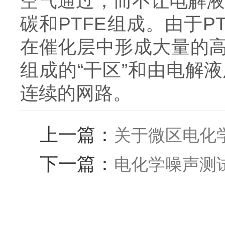
空气通过，而不让电解
碳和PTFE组成。由于
在催化层中形成大量的高
组成的“干区”和由电解
连续的网路。
上一篇：
关于微区电化
下一篇：
电化学噪声测